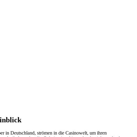
inblick
ber in Deutschland, strömen in die Casinowelt, um ihren