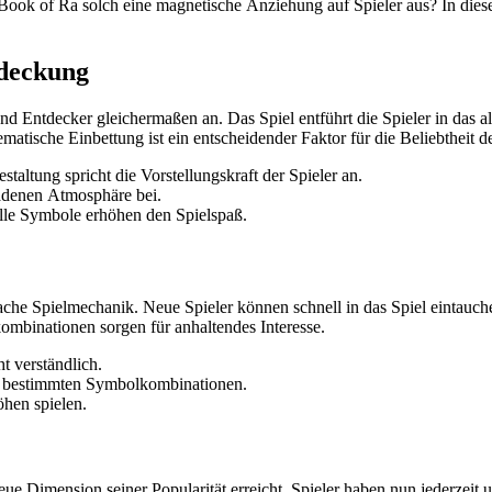
ok of Ra solch eine magnetische Anziehung auf Spieler aus? In diese
tdeckung
d Entdecker gleichermaßen an. Das Spiel entführt die Spieler in das a
atische Einbettung ist ein entscheidender Faktor für die Beliebtheit de
taltung spricht die Vorstellungskraft der Spieler an.
adenen Atmosphäre bei.
lle Symbole erhöhen den Spielspaß.
nfache Spielmechanik. Neue Spieler können schnell in das Spiel eintauc
mbinationen sorgen für anhaltendes Interesse.
t verständlich.
i bestimmten Symbolkombinationen.
öhen spielen.
Dimension seiner Popularität erreicht. Spieler haben nun jederzeit und