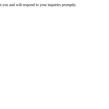
st you and will respond to your inquiries promptly.