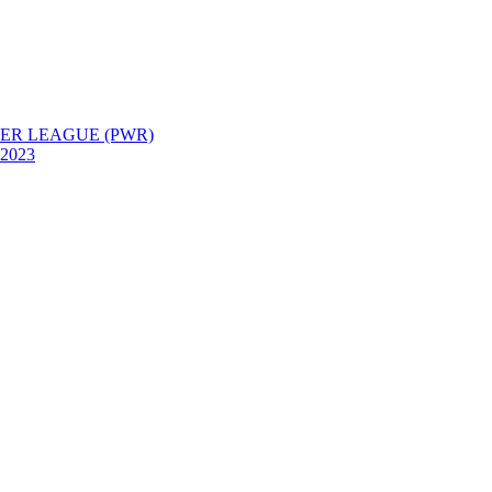
ER LEAGUE (PWR)
 2023