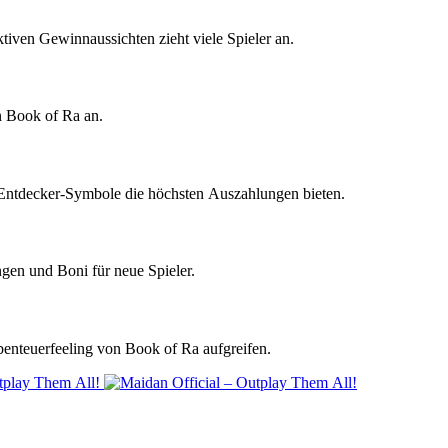
tiven Gewinnaussichten zieht viele Spieler an.
n Book of Ra an.
 Entdecker-Symbole die höchsten Auszahlungen bieten.
gen und Boni für neue Spieler.
Abenteuerfeeling von Book of Ra aufgreifen.