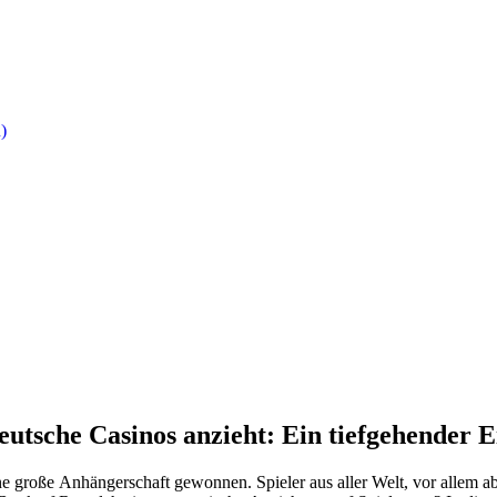
)
eutsche Casinos anzieht: Ein tiefgehender E
ne große Anhängerschaft gewonnen. Spieler aus aller Welt, vor allem a