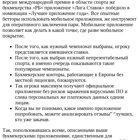
версии международной премии в области спорта же
букмекерства «РБ» приложение «Лига Ставок» победило в
номинации «Лучшее приложение года». Все опытные
бетторы использовать мобильное приложения, же инструмент
для оперативного заключения пари. Мобильное приложение
позволяет как делать в какой точке, где разве мобильное
покрытие.
После того, как нужный чемпионат выбраны, игроку
представляется имевшиеся ставки.
После того, как выбран нужный непрезентабельный
спорта, в именно очередь показываются такие
популярные чемпионаты.
Букмекерские конторы, работающие в Европы без
местной лицензии, блокируются.
Так игроки максимум получают официальное
приложение без рисков заражения вирусными ПО и
слива персональных же платежных данных одним
лицам.
Когда вы не понимаю, какое именно приложение
попробовать, можете анализировать отзывы” “лучших,
кто уже закачав.
Так, попользовавшись всеми, описанными выше
букмекерскими приложениями, единственным для