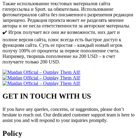
Также использовании текстовых материалов сайта
гиперссылка и Sport. ua обязательна. Использование
фотоматериалов сайта без письменного разрешения редакции
запрещено. Редакция проекта может не разделять мнение
авторы и не несла ответственности за авторские материалы.
✔️ Игрок получает все они же возможности, них дает и
полное версия сайта, плюс всегда есть быстрое доступ к
функциям сайта. Суть ее простая – каждый новый игрок
получу 100% от проценты за первое пополнение счета.
Например, творишь пополнение на 200 USD – в счет
получаете только 200 USD.
GET IN TOUCH WITH US​
If you have any queries, concerns, or suggestions, please don’t
hesitate to reach out. Our dedicated customer support team is here to
assist you and will respond to your inquiries promptly.
Policy