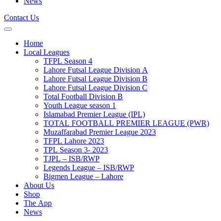
News
Contact Us
Home
Local Leagues
TFPL Season 4
Lahore Futsal League Division A
Lahore Futsal League Division B
Lahore Futsal League Division C
Total Football Division B
Youth League season 1
Islamabad Premier League (IPL)
TOTAL FOOTBALL PREMIER LEAGUE (PWR)
Muzaffarabad Premier League 2023
TFPL Lahore 2023
TPL Season 3- 2023
TJPL – ISB/RWP
Legends League – ISB/RWP
Bigmen League – Lahore
About Us
Shop
The App
News