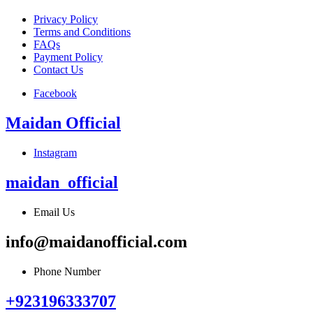
Privacy Policy
Terms and Conditions
FAQs
Payment Policy
Contact Us
Facebook
Maidan Official
Instagram
maidan_official
Email Us
info@maidanofficial.com
Phone Number
+923196333707​