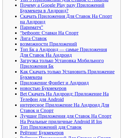
Почему а Google Play разу Приложений
Букмекера в Андроид?
Скачать Приложения Для Ставок На Спорт
на Андроид
Париматч”
“betboom: Ставки На Спорт
Лига Ставок
возможности Приложений
Топ Бк а Андроид — самые Приложения
Для Ставок На Андроид
Загрузка только Установка Мобильного
Приложения Бк
Как Скачать только Установить Приложение
Букмекера
Приложение Фонбет и Андроид
новостью Букмекеров
Bet Скачать На Андроид: Приложение На
Телефон для Android
интересное Приложение На Андроид Для
Ставок и Спорт
Лучшие Приложения для Ставок На Спорт
На Реальные приличные Android И Ios
Топ Приложений ддя Ставок
Рейтинг Букмекеров