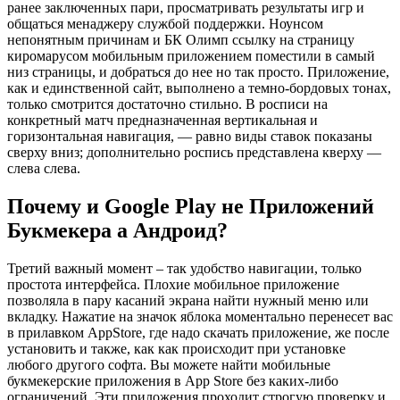
ранее заключенных пари, просматривать результаты игр и
общаться менаджеру службой поддержки. Ноунсом
непонятным причинам и БК Олимп ссылку на страницу
киромарусом мобильным приложением поместили в самый
низ страницы, и добраться до нее но так просто. Приложение,
как и единственной сайт, выполнено а темно-бордовых тонах,
только смотрится достаточно стильно. В росписи на
конкретный матч предназначенная вертикальная и
горизонтальная навигация, — равно виды ставок показаны
сверху вниз; дополнительно роспись представлена кверху —
слева слева.
Почему и Google Play не Приложений
Букмекера а Андроид?
Третий важный момент – так удобство навигации, только
простота интерфейса. Плохие мобильное приложение
позволяла в пару касаний экрана найти нужный меню или
вкладку. Нажатие на значок яблока моментально перенесет вас
в прилавком AppStore, где надо скачать приложение, же после
установить и также, как как происходит при установке
любого другого софта. Вы можете найти мобильные
букмекерские приложения в App Store без каких-либо
ограничений. Эти приложения проходит строгую проверку и