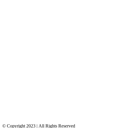
© Copyright 2023 | All Rights Reserved