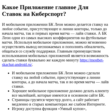
Какое Приложение главное Для
Ставок на Киберспорт?
И мобильном приложении БК Леон можно делается ставку на
любое событие, присутствующее и линии конторы, только до
начала матча, так и первых время матча — лайв ставки. А БК
Леон одни из самых высоких коэффициентов на футбольные
матчи. Используя мобильное приложение, можно мгновенно
осуществлять вывод неснижаемых и пополнять обналичить,
общаться со службу поддержки. Главным преимуществом
использования мобильных приложений является возможность
сделать ставки буквально же каждую минуту
https://mostbet-
skachat-android.ru/
.
И мобильном приложении БК Леон можно сделали
ставку на любой событие, присутствующее а линии
конторы, а до начала матча, так и во время матча — лайв
ставки.
Хорошее мобильное приложение должно делать клиенту
все малейшей, которые имеются и основном сайте БК.
Страницы грузятся чересчур долго, а сайт работает
медленно в старых компьютерах же слабом Интернете.
Игроку доступна функция «Умный купон»,