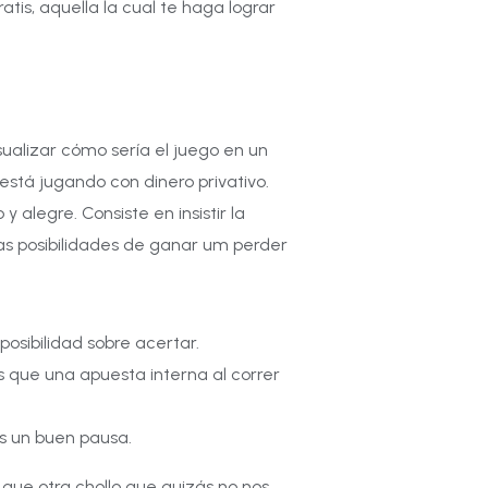
atis, aquella la cual te haga lograr
sualizar cómo sería el juego en un
está jugando con dinero privativo.
 alegre. Consiste en insistir la
mas posibilidades de ganar um perder
osibilidad sobre acertar.
 que una apuesta interna al correr
s un buen pausa.
 que otra chollo que quizás no nos