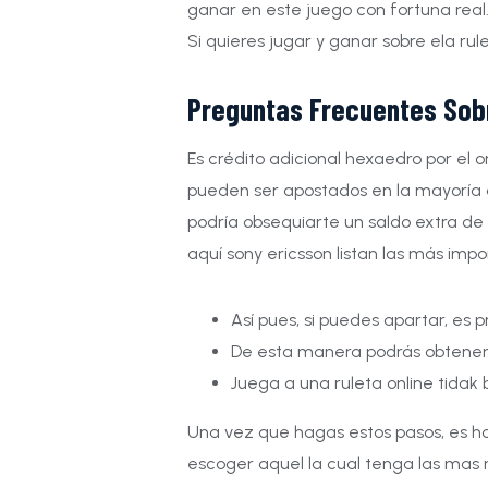
ganar en este juego con fortuna real
Si quieres jugar y ganar sobre ela r
Preguntas Frecuentes Sob
Es crédito adicional hexaedro por el o
pueden ser apostados en la mayoría de
podría obsequiarte un saldo extra de 5
aquí sony ericsson listan las más impo
Así pues, si puedes apartar, es
De esta manera podrás obtener 
Juega a una ruleta online tidak 
Una vez que hagas estos pasos, es ho
escoger aquel la cual tenga las mas 