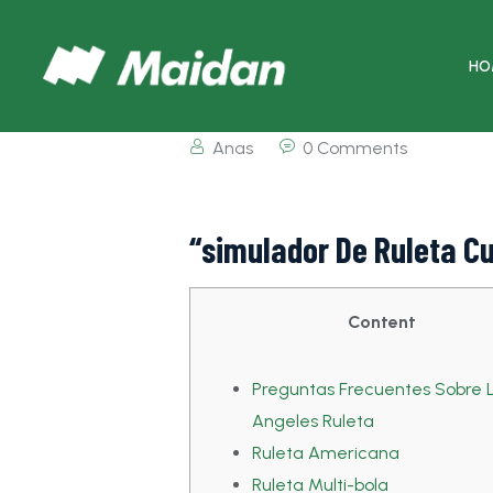
HO
Anas
0 Comments
“simulador De Ruleta 
Content
Preguntas Frecuentes Sobre 
Angeles Ruleta
Ruleta Americana
Ruleta Multi-bola