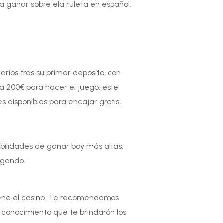
a ganar sobre ela ruleta en español.
arios tras su primer depósito, con
na 200€ para hacer el juego, este
s disponibles para encajar gratis,
ibilidades de ganar boy más altas.
ugando.
tiene el casino. Te recomendamos
a conocimiento que te brindarán los