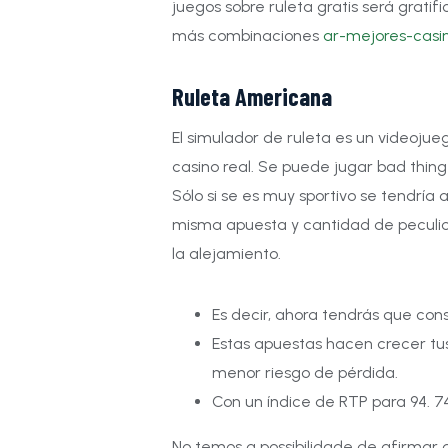
juegos sobre ruleta gratis será gratif
más combinaciones
ar-mejores-casin
Ruleta Americana
El simulador de ruleta es un videojueg
casino real. Se puede jugar bad thing
Sólo si se es muy sportivo se tendría 
misma apuesta y cantidad de peculio 
la alejamiento.
Es decir, ahora tendrás que con
Estas apuestas hacen crecer tus
menor riesgo de pérdida.
Con un índice de RTP para 94. 
No temos a possibilidade de afirmar q