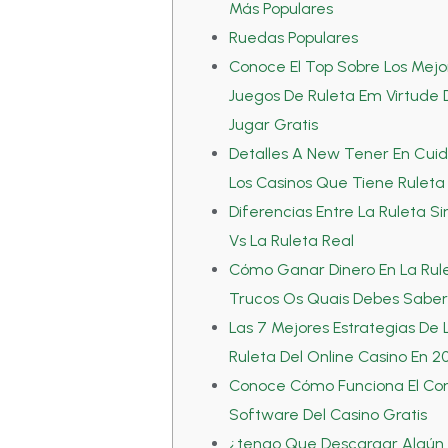
Más Populares
Ruedas Populares
Conoce El Top Sobre Los Mejo
Juegos De Ruleta Em Virtude 
Jugar Gratis
Detalles A New Tener En Cui
Los Casinos Que Tiene Ruleta
Diferencias Entre La Ruleta S
Vs La Ruleta Real
Cómo Ganar Dinero En La Rule
Trucos Os Quais Debes Saber
Las 7 Mejores Estrategias De 
Ruleta Del Online Casino En 2
Conoce Cómo Funciona El Co
Software Del Casino Gratis
¿tengo Que Descargar Algún