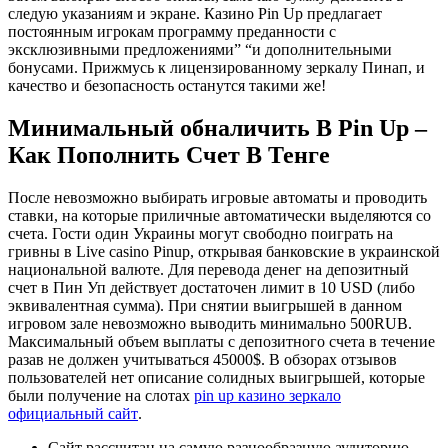
следую указаниям и экране. Казино Pin Up предлагает
постоянным игрокам программу преданности с
эксклюзивными предложениями” “и дополнительными
бонусами. Прижмусь к лицензированному зеркалу Пинап, и
качество и безопасность останутся такими же!
Минимальный обналичить В Pin Up –
Как Пополнить Счет В Тенге
После невозможно выбирать игровые автоматы и проводить
ставки, на которые приличные автоматически выделяются со
счета. Гости один Украины могут свободно поиграть на
гривны в Live casino Pinup, открывая банковские в украинской
национальной валюте. Для перевода денег на депозитный
счет в Пин Уп действует достаточен лимит в 10 USD (либо
эквивалентная сумма). При снятии выигрышей в данном
игровом зале невозможно выводить минимально 500RUB.
Максимальный объем выплаты с депозитного счета в течение
разав не должен учитываться 45000$. В обзорах отзывов
пользователей нет описание солидных выигрышей, которые
были получение на слотах
pin up казино зеркало
официальный сайт
.
Сайт рассчитан на самую разнообразную аудиторию