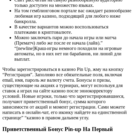
только доступен на множество языках.
На том гемблинговом портале вас ожидает разнообразие
любимая игр казино, подходящий для любого ниже
банкролла.
В качестве вариантов можно воспользоваться
платежами в криптовалюте.
Можно заключать пари до начала игры или матча
(Прематч) либо же после ее начала (лайв).”
“[newline]Краш-игры немного походили на игровые
автоматы, но в них нет ни барабанов, ни линий дли
выплат.
Чтобы зарегистрироваться в казино Pin Up, жму на кнопку
“Регистрация”. Заполняю все обязательные поля, включая
email, имя, пароль же валюту счета. Бонусы и призы,
существующие на акциях а турнирах, могут используя для
ставок а играх на сайте казино после эниокорректору
условий. Новые игроки, только что зарегистрировавшиеся,
получают приветственный бонус, сумма которого
зависимости от акций и момент регистрации. Сами можете
написать в онлайн-чат, его иконку найдете на единственной
странице” “казино в правом дальнем углу.
Приветственный Бонус Pin-up На Первый