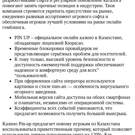
разработчиками софта и регулярное обновление каталога
помогают занять прочные позиции в индустрии. Твоя
компания стремится укрепить присутствие на рынке,
ежедневно развивая ассортимент игрового софта и
обеспечивая игроков лучшей условиями на ранке онлайн
гемблинга.
PIN UP – официальное онлайн казино в Казахстане,
обладающие лицензией Кюрасао.
Временные блокировки провайдеров не
представляющие серьёзных проблем для посетителей.
К тому только, высокий уровень безопасности и
доступность ежеминутной поддержки обеспечивают
надежное и комфортную среду для всех”
“пользователей.
При оформлении сайта оператора используются
картинки и стиле пин-ап — особенность виртуального
игорного заведения.
Мобильная версия сайта доступна на обоих смартфонах
и планшетах, независимо от операционной системы.
Коэффициенты всех событий умножаются, что
предлагает возможность получить большой выигрыш.
Казино Pin-up предлагает новому игрокам из Казахстана
воспользоваться приветственным прочему, который позволяет
использовать первое пополнение счета на 120%. Как