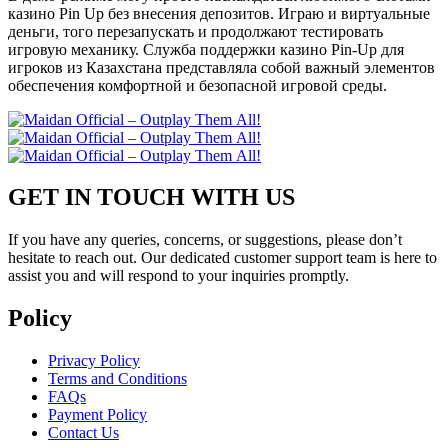
казино Pin Up без внесения депозитов. Играю и виртуальные
деньги, того перезапускать и продолжают тестировать
игровую механику. Служба поддержки казино Pin-Up для
игроков из Казахстана представляла собой важный элементов
обеспечения комфортной и безопасной игровой среды.
GET IN TOUCH WITH US​
If you have any queries, concerns, or suggestions, please don’t
hesitate to reach out. Our dedicated customer support team is here to
assist you and will respond to your inquiries promptly.
Policy
Privacy Policy
Terms and Conditions
FAQs
Payment Policy
Contact Us