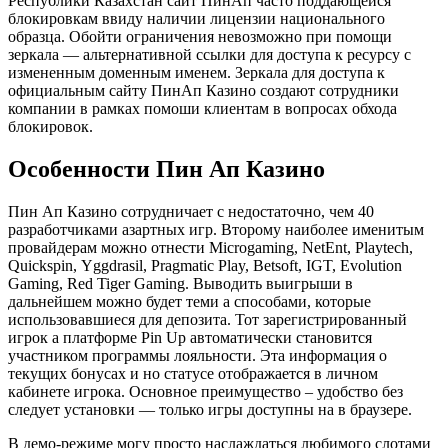
Республики Казахстан сайт ПинАп часто поддающейся
блокировкам ввиду наличии лицензии национального
образца. Обойти ограничения невозможно при помощи
зеркала — альтернативной ссылки для доступа к ресурсу с
измененным доменным именем. Зеркала для доступа к
официальным сайту ПинАп Казино создают сотрудники
компании в рамках помоши клиентам в вопросах обхода
блокировок.
Особенности Пин Ап Казино
Пин Ап Казино сотрудничает с недостаточно, чем 40
разработчиками азартных игр. Второму наиболее именитым
провайдерам можно отнести Microgaming, NetEnt, Playtech,
Quickspin, Yggdrasil, Pragmatic Play, Betsoft, IGT, Evolution
Gaming, Red Tiger Gaming. Выводить выигрыши в
дальнейшем можно будет теми а способами, которые
использовавшиеся для депозита. Тот зарегистрированный
игрок а платформе Pin Up автоматически становится
участником программы лояльности. Эта информация о
текущих бонусах и но статусе отображается в личном
кабинете игрока. Основное преимущество – удобство без
следует установки — только игры доступны на в браузере.
В демо-режиме могу просто наслаждаться любимого слотами