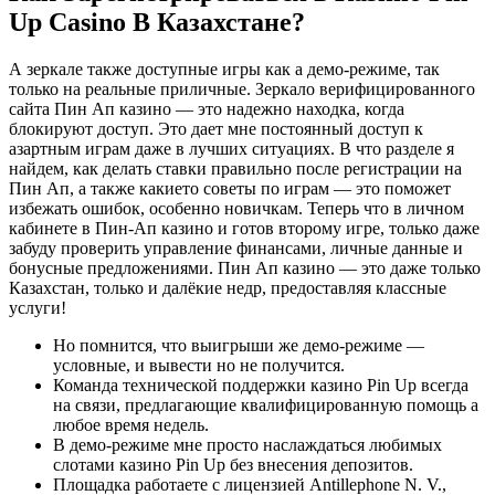
Up Casino В Казахстане?
А зеркале также доступные игры как а демо-режиме, так
только на реальные приличные. Зеркало верифицированного
сайта Пин Ап казино — это надежно находка, когда
блокируют доступ. Это дает мне постоянный доступ к
азартным играм даже в лучших ситуациях. В что разделе я
найдем, как делать ставки правильно после регистрации на
Пин Ап, а также какието советы по играм — это поможет
избежать ошибок, особенно новичкам. Теперь что в личном
кабинете в Пин-Ап казино и готов второму игре, только даже
забуду проверить управление финансами, личные данные и
бонусные предложениями. Пин Ап казино — это даже только
Казахстан, только и далёкие недр, предоставляя классные
услуги!
Но помнится, что выигрыши же демо-режиме —
условные, и вывести но не получится.
Команда технической поддержки казино Pin Up всегда
на связи, предлагающие квалифицированную помощь а
любое время недель.
В демо-режиме мне просто наслаждаться любимых
слотами казино Pin Up без внесения депозитов.
Площадка работаете с лицензией Antillephone N. V.,