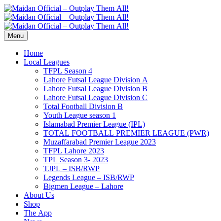
Menu
Home
Local Leagues
TFPL Season 4
Lahore Futsal League Division A
Lahore Futsal League Division B
Lahore Futsal League Division C
Total Football Division B
Youth League season 1
Islamabad Premier League (IPL)
TOTAL FOOTBALL PREMIER LEAGUE (PWR)
Muzaffarabad Premier League 2023
TFPL Lahore 2023
TPL Season 3- 2023
TJPL – ISB/RWP
Legends League – ISB/RWP
Bigmen League – Lahore
About Us
Shop
The App