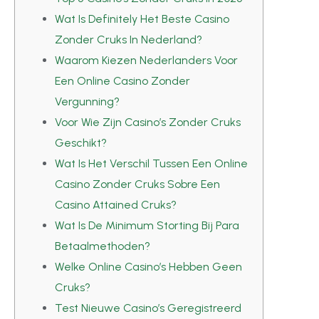
Wat Is Definitely Het Beste Casino
Zonder Cruks In Nederland?
Waarom Kiezen Nederlanders Voor
Een Online Casino Zonder
Vergunning?
Voor Wie Zijn Casino’s Zonder Cruks
Geschikt?
Wat Is Het Verschil Tussen Een Online
Casino Zonder Cruks Sobre Een
Casino Attained Cruks?
Wat Is De Minimum Storting Bij Para
Betaalmethoden?
Welke Online Casino’s Hebben Geen
Cruks?
Test Nieuwe Casino’s Geregistreerd