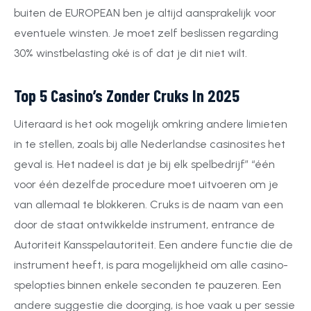
buiten de EUROPEAN ben je altijd aansprakelijk voor
eventuele winsten. Je moet zelf beslissen regarding
30% winstbelasting oké is of dat je dit niet wilt.
Top 5 Casino’s Zonder Cruks In 2025
Uiteraard is het ook mogelijk omkring andere limieten
in te stellen, zoals bij alle Nederlandse casinosites het
geval is. Het nadeel is dat je bij elk spelbedrijf” “één
voor één dezelfde procedure moet uitvoeren om je
van allemaal te blokkeren. Cruks is de naam van een
door de staat ontwikkelde instrument, entrance de
Autoriteit Kansspelautoriteit. Een andere functie die de
instrument heeft, is para mogelijkheid om alle casino-
spelopties binnen enkele seconden te pauzeren. Een
andere suggestie die doorging, is hoe vaak u per sessie