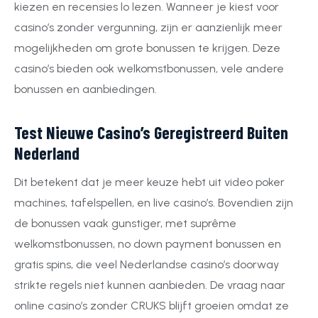
kiezen en recensies lo lezen. Wanneer je kiest voor
casino’s zonder vergunning, zijn er aanzienlijk meer
mogelijkheden om grote bonussen te krijgen. Deze
casino’s bieden ook welkomstbonussen, vele andere
bonussen en aanbiedingen.
Test Nieuwe Casino’s Geregistreerd Buiten
Nederland
Dit betekent dat je meer keuze hebt uit video poker
machines, tafelspellen, en live casino’s. Bovendien zijn
de bonussen vaak gunstiger, met suprême
welkomstbonussen, no down payment bonussen en
gratis spins, die veel Nederlandse casino’s doorway
strikte regels niet kunnen aanbieden. De vraag naar
online casino’s zonder CRUKS blijft groeien omdat ze