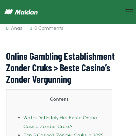
Anas
0 Comments
Online Gambling Establishment
Zonder Cruks > Beste Casino’s
Zonder Vergunning
Content
Wat Is Definitely Het Beste Online
Casino Zonder Cruks?
Top 5 Casino’s Zonder Cruks In 2025