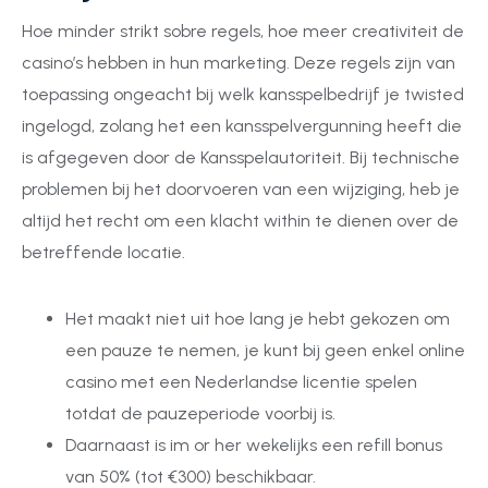
Hoe minder strikt sobre regels, hoe meer creativiteit de
casino’s hebben in hun marketing. Deze regels zijn van
toepassing ongeacht bij welk kansspelbedrijf je twisted
ingelogd, zolang het een kansspelvergunning heeft die
is afgegeven door de Kansspelautoriteit. Bij technische
problemen bij het doorvoeren van een wijziging, heb je
altijd het recht om een ​​klacht within te dienen over de
betreffende locatie.
Het maakt niet uit hoe lang je hebt gekozen om
een ​​pauze te nemen, je kunt bij geen enkel online
casino met een Nederlandse licentie spelen
totdat de pauzeperiode voorbij is.
Daarnaast is im or her wekelijks een refill bonus
van 50% (tot €300) beschikbaar.