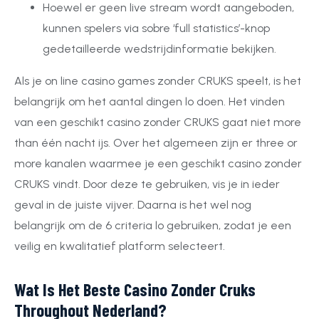
Hoewel er geen live stream wordt aangeboden,
kunnen spelers via sobre ‘full statistics’-knop
gedetailleerde wedstrijdinformatie bekijken.
Als je on line casino games zonder CRUKS speelt, is het
belangrijk om het aantal dingen lo doen. Het vinden
van een geschikt casino zonder CRUKS gaat niet more
than één nacht ijs. Over het algemeen zijn er three or
more kanalen waarmee je een geschikt casino zonder
CRUKS vindt. Door deze te gebruiken, vis je in ieder
geval in de juiste vijver. Daarna is het wel nog
belangrijk om de 6 criteria lo gebruiken, zodat je een
veilig en kwalitatief platform selecteert.
Wat Is Het Beste Casino Zonder Cruks
Throughout Nederland?