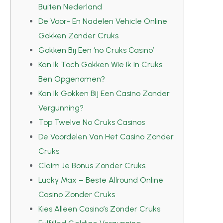
Buiten Nederland
De Voor- En Nadelen Vehicle Online
Gokken Zonder Cruks
Gokken Bij Een ‘no Cruks Casino’
Kan Ik Toch Gokken Wie Ik In Cruks
Ben Opgenomen?
Kan Ik Gokken Bij Een Casino Zonder
Vergunning?
Top Twelve No Cruks Casinos
De Voordelen Van Het Casino Zonder
Cruks
Claim Je Bonus Zonder Cruks
Lucky Max – Beste Allround Online
Casino Zonder Cruks
Kies Alleen Casino’s Zonder Cruks