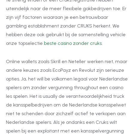
uiteindelijk naar de meer flexibele gokbedrijven toe. Er
zijn vijf factoren waaraan je een betrouwbaar
gambling establishment zonder CRUKS herkent. We
hebben deze ook gebruikt bij de samenstelling vehicle
onze topselectie
beste casino zonder cruks
.
Online wallets zoals Skrill en Neteller werken niet, maar
andere keuzes zoals EcoPayz en Revolut zijn serieuze
opties. Ja, het will be volkomen legaal voor Nederlandse
spelers om zonder vergunning throughout een casino
les spelen. Het is usually de verantwoordelijkheid truck
de kansspelbedrijven om de Nederlandse kansspelwet
niet te schenden door zichzelf actief te verkopen aan
Nederlandse spelers. Als je ondanks een Cruks wilt
spelen bij een exploitant met een kansspelvergunning