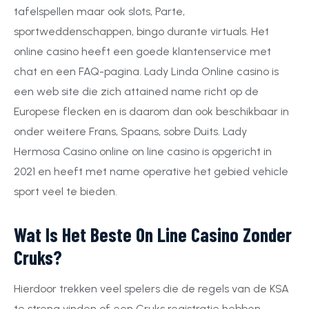
tafelspellen maar ook slots, Parte,
sportweddenschappen, bingo durante virtuals. Het
online casino heeft een goede klantenservice met
chat en een FAQ-pagina. Lady Linda Online casino is
een web site die zich attained name richt op de
Europese flecken en is daarom dan ook beschikbaar in
onder weitere Frans, Spaans, sobre Duits. Lady
Hermosa Casino online on line casino is opgericht in
2021 en heeft met name operative het gebied vehicle
sport veel te bieden.
Wat Is Het Beste On Line Casino Zonder
Cruks?
Hierdoor trekken veel spelers die de regels van de KSA
te streng vinden of een Cruks registratie hebben