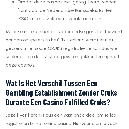
Omdat deze casino’s niet gereguleerd worden
front door de Nederlandse Kansspelautoriteit
(KSA), moet u zelf extra waakzaam zijn.
Maar se moeten net als Nederlandse goksites toezicht
houden op spelers. In het” “buitenland wordt er niet
gewerkt met sobre CRUKS registratie. Je kan dus wie
speler die op de lijst staat gewoon gokken throughout
deze casino’s.
Wat Is Het Verschil Tussen Een
Gambling Establishment Zonder Cruks
Durante Een Casino Fulfilled Cruks?
Jezelf verifiëren is dus een vast onderdeel om je les
registreren bij het online casino. Hiervoor dien je vaak