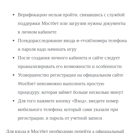
Верификацию нельзя пройти, связавшись с службой
поддержки Мостбет или загрузив нужны документы
в личном кабинете.
Псевдорасследование ввода e-mail/номера телефона
и пароля надо начинать игру.
После создания личного кабинета и сайте следует
проанализировать его возможности и особенности.
Усовершенство регистрации на официальном сайте
Mostbet невозможно выполнить простую
процедуру, которая займет больше несколько минут.
Для того нажмите кнопку «Вход», введите номер
мобильного телефона, который сами указали при
регистрации, и пароль от учетной записи.
Для входа в Мостбет необходимо перейти а официальный