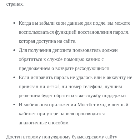
странах.
Когда вы забыли свои данные для подле, вы можете
воспользоваться функцией восстановления пароля,
которая доступна на сайте.
Для получения депозита пользователь должен
обратиться к службе помощью казино с
предложением о возврате расходующихся.
Если исправить пароль не удалось или к аккаунту не
привязан ни email, ни номер телефона, лучшим
решением будет обратиться же службу поддержки.
И мобильном приложении Мостбет вход в личный
кабинет при утере пароля производится
аналогичные способом.
Доступ второму популярному букмекерскому сайту