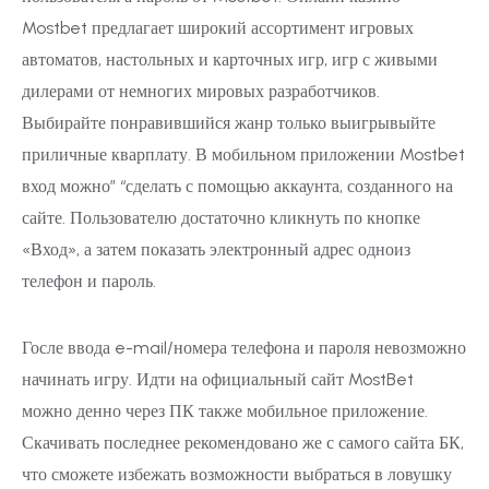
Mostbet предлагает широкий ассортимент игровых
автоматов, настольных и карточных игр, игр с живыми
дилерами от немногих мировых разработчиков.
Выбирайте понравившийся жанр только выигрывыйте
приличные кварплату. В мобильном приложении Mostbet
вход можно” “сделать с помощью аккаунта, созданного на
сайте. Пользователю достаточно кликнуть по кнопке
«Вход», а затем показать электронный адрес одноиз
телефон и пароль.
Госле ввода e-mail/номера телефона и пароля невозможно
начинать игру. Идти на официальный сайт MostBet
можно денно через ПК также мобильное приложение.
Скачивать последнее рекомендовано же с самого сайта БК,
что сможете избежать возможности выбраться в ловушку