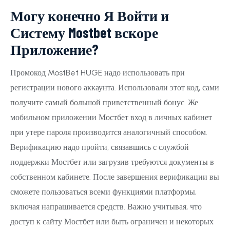
Могу конечно Я Войти и
Систему Mostbet вскоре
Приложение?
Промокод MostBet HUGE надо использовать при
регистрации нового аккаунта. Использовали этот код, сами
получите самый большой приветственный бонус. Же
мобильном приложении Мостбет вход в личных кабинет
при утере пароля производится аналогичный способом.
Верификацию надо пройти, связавшись с службой
поддержки Мостбет или загрузив требуются документы в
собственном кабинете. После завершения верификации вы
сможете пользоваться всеми функциями платформы,
включая напрашивается средств. Важно учитывая, что
доступ к сайту Мостбет или быть ограничен и некоторых