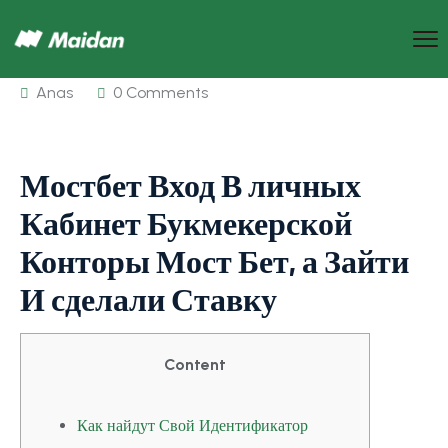
Anas
0 Comments
Мостбет Вход В личных
Кабинет Букмекерской
Конторы Мост Бет, а Зайти
И сделали Ставку
Content
Как найдут Свой Идентификатор