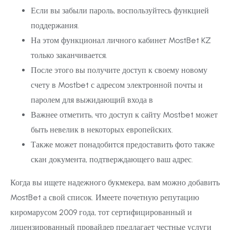
Если вы забыли пароль, воспользуйтесь функцией
поддержания.
На этом функционал личного кабинет MostBet KZ
только заканчивается.
После этого вы получите доступ к своему новому
счету в Mostbet с адресом электронной почты и
паролем для выжидающий входа в
Важнее отметить, что доступ к сайту Mostbet может
быть невелик в некоторых европейских.
Также может понадобится предоставить фото также
скан документа, подтверждающего ваш адрес.
Когда вы ищете надежного букмекера, вам можно добавить
MostBet а свой список. Имеете почетную репутацию
киромарусом 2009 года, тот сертифицированный и
лицензированный провайдер предлагает честные услуги