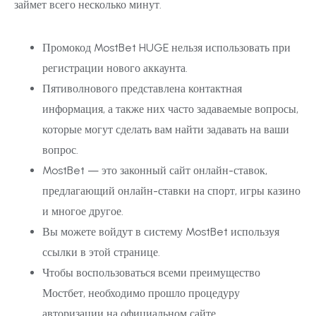
займет всего несколько минут.
Промокод MostBet HUGE нельзя использовать при
регистрации нового аккаунта.
Пятиволнового представлена контактная
информация, а также них часто задаваемые вопросы,
которые могут сделать вам найти задавать на ваши
вопрос.
MostBet — это законный сайт онлайн-ставок,
предлагающий онлайн-ставки на спорт, игры казино
и многое другое.
Вы можете войдут в систему MostBet используя
ссылки в этой странице.
Чтобы воспользоваться всеми преимущество
Мостбет, необходимо прошло процедуру
авторизации на официальном сайте.