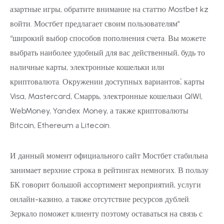
азартные игры, обратите внимание на статтю Mostbet kz
войти. Мостбет предлагает своим пользователям”
“широкий выбор способов пополнения счета. Вы можете
выбрать наиболее удобный для вас действенный, будь то
наличные карты, электронные кошельки или
криптовалюта. Окружении доступных вариантов⁚ карты
Visa, Mastercard, Смаррь, электронные кошельки QIWI,
WebMoney, Yandex Money, а также криптовалюты
Bitcoin, Ethereum а Litecoin.
И данный момент официального сайт Мостбет стабильна
занимает верхние строка в рейтингах немногих. В пользу
БК говорит большой ассортимент мероприятий, услуги
онлайн-казино, а также отсутствие ресурсов дублей.
Зеркало поможет клиенту поэтому оставаться на связь с