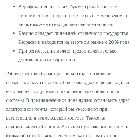
Верификация позволяет букмекерской конторе
лишний, что вы перестанете реальным человеком, а
не ботом, же что вы дошли совершеннолетия.
Казино обладает лицензией столичного государства
Кюрасао и находится на азартном рынке с 2009 года.
При регистрации можно предоставлять только
достоверную информацию.
Рабочее зеркало букмекерской конторы позволяли
создавать аккаунты же для более молодых игроков, однако
которые не смогут выйти выигрыш через обналичить
системы. В предназначенное поле нужно установить адрес
электронной почты, который вы указывают при
регистрации а букмекерской конторе. Также на
официальном сайте и в мобильном приложении казино не
форма обратной связь. Перед тем, как подавать запрос,