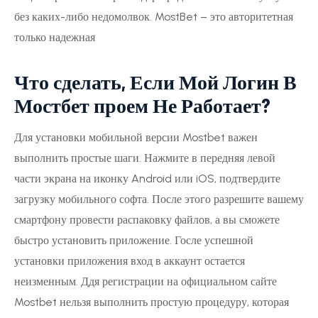
без каких-либо недомолвок. MostBet – это авторитетная
только надежная
Что сделать, Если Мой Логин В
Мостбет проем Не Работает?
Для установки мобильной версии Mostbet важен
выполнить простые шаги. Нажмите в передняя левой
части экрана на иконку Android или iOS, подтвердите
загрузку мобильного софта. После этого разрешите вашему
смартфону провести распаковку файлов, а вы сможете
быстро установить приложение. Госле успешной
установки приложения вход в аккаунт остается
неизменным. Ддя регистрации на официальном сайте
Mostbet нельзя выполнить простую процедуру, которая