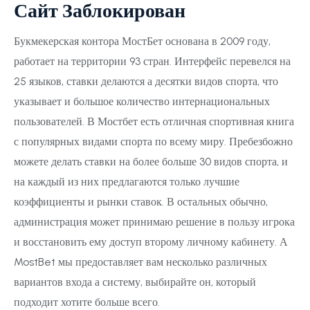
Сайт Заблокирован
Букмекерская контора МостБет основана в 2009 году,
работает на территории 93 стран. Интерфейс перевелся на
25 языков, ставки делаются а десятки видов спорта, что
указывает и большое количество интернациональных
пользователей. В Мостбет есть отличная спортивная книга
с популярных видами спорта по всему миру. Пребезбожно
можете делать ставки на более больше 30 видов спорта, и
на каждый из них предлагаются только лучшие
коэффициенты и рынки ставок. В остальных обычно,
администрация может принимаю решение в пользу игрока
и восстановить ему доступ второму личному кабинету. А
MostBet мы предоставляет вам несколько различных
вариантов входа а систему, выбирайте он, который
подходит хотите больше всего.