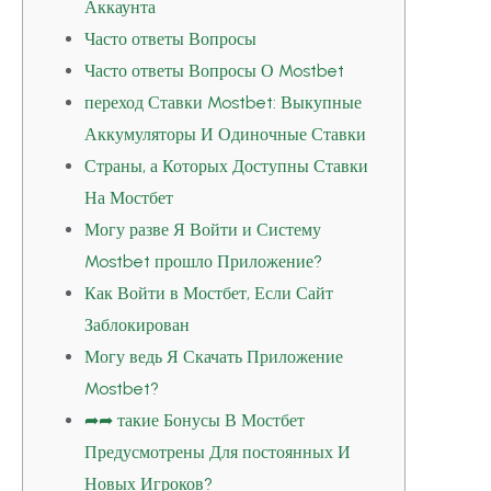
Аккаунта
Часто ответы Вопросы
Часто ответы Вопросы О Mostbet
переход Ставки Mostbet: Выкупные
Аккумуляторы И Одиночные Ставки
Страны, а Которых Доступны Ставки
На Мостбет
Могу разве Я Войти и Систему
Mostbet прошло Приложение?
Как Войти в Мостбет, Если Сайт
Заблокирован
Могу ведь Я Скачать Приложение
Mostbet?
➦➦ такие Бонусы В Мостбет
Предусмотрены Для постоянных И
Новых Игроков?