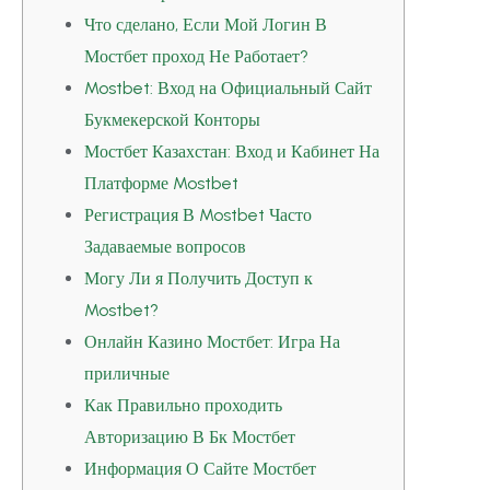
Что сделано, Если Мой Логин В
Мостбет проход Не Работает?
Mostbet: Вход на Официальный Сайт
Букмекерской Конторы
Мостбет Казахстан: Вход и Кабинет На
Платформе Mostbet
Регистрация В Mostbet Часто
Задаваемые вопросов
Могу Ли я Получить Доступ к
Mostbet?
Онлайн Казино Мостбет: Игра На
приличные
Как Правильно проходить
Авторизацию В Бк Мостбет
Информация О Сайте Мостбет