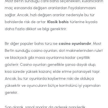
Most Bet’in sunduğu canlı bahis seçenekleri, kullanıcıların
maç esnasında değişen oranlardan faydalanmasını
sağlar. Ancak, hızlı değişen oranlar nedeniyle bu tür
bahislerde risk de artar.
Klasik bahis
türlerine kıyasla
daha fazla dikkat ve bilgi gerektirir.
Bir diğer popüler bahis türü ise
casino oyunlarıdır
. Most
Bet’in sunduğu casino oyunları, slot makinelerinden rulet
ve blackjack gibi masa oyunlarına kadar çeşitlilik
gösterir. Casino oyunları genellikle şansa dayalı olup,
kısa sürede yüksek kazanç elde etme potansiyeli taşır.
Ancak, bu tür oyunlarda kaybetme riski de oldukça
yüksektir ve oyuncuların bütçe kontrolünü iyi yapmaları
gerekir.
Son olarak, sanal sporlar da giderek popülerlik