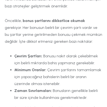
bazı stratejiler geliştirmek önemlidir.
Öncelikle,
bonus şartlarını dikkatlice okumak
gerekiyor. Her bonusun belirli bir çevrim şartı vardır ve
bu şartlar yerine getirilmeden bonusu çekmek mümkün
değildir. İşte dikkat etmeniz gereken bazı noktalar:
Çevrim Şartları:
Bonusu nakit olarak çekebilmek
için belirli miktarda bahis yapmanız gerekebilir.
Minimum Oranlar:
Çevrim şartlarını tamamlamak
için yapacağınız bahislerin belirli bir oranın
üzerinde olması istenebilir.
Zaman Sınırlamaları:
Bonusların genellikle belirli
bir süre içinde kullanılması gerekmektedir.