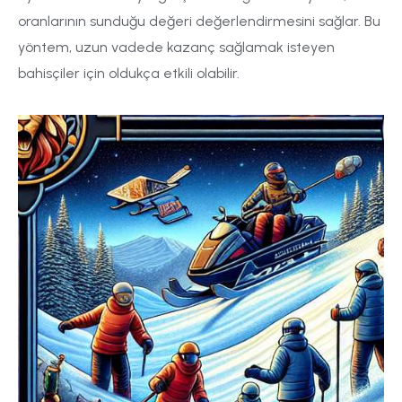
oranlarının sunduğu değeri değerlendirmesini sağlar. Bu
yöntem, uzun vadede kazanç sağlamak isteyen
bahisçiler için oldukça etkili olabilir.