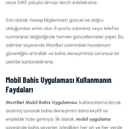
veya SMS yoluyla almayı tercih edebilirsiniz.
Son olarak, hesap bilgilerinizin güncel ve doğru
olduğundan emin olun. E-posta adresiniz veya telefon
numaranız değiştiğinde hemen güncellemeler yapın. Bu
adımlar sayesinde MostBet üzerindeki hesabınızın
güvenliğini artırabilir ve bahis deneyiminizi sorunsuz bir
şekilde sürdürebilirsiniz.
Mobil Bahis Uygulaması Kullanmanın
Faydaları
MostBet Mobil Bahis Uygulaması
, kullanıcılarına birçok
avantaj sunarak bahis deneyimini daha keyifli ve
erişilebilir hale getiriyor. İlk olarak,
mobil uygulama
sayesinde bahis severler, istedikleri her an ve her yerde