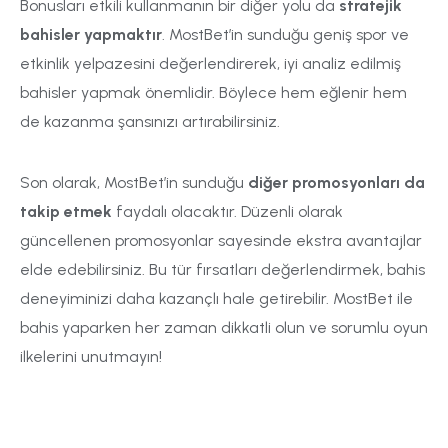
Bonusları etkili kullanmanın bir diğer yolu da
stratejik
bahisler yapmaktır
. MostBet’in sunduğu geniş spor ve
etkinlik yelpazesini değerlendirerek, iyi analiz edilmiş
bahisler yapmak önemlidir. Böylece hem eğlenir hem
de kazanma şansınızı artırabilirsiniz.
Son olarak, MostBet’in sunduğu
diğer promosyonları da
takip etmek
faydalı olacaktır. Düzenli olarak
güncellenen promosyonlar sayesinde ekstra avantajlar
elde edebilirsiniz. Bu tür fırsatları değerlendirmek, bahis
deneyiminizi daha kazançlı hale getirebilir. MostBet ile
bahis yaparken her zaman dikkatli olun ve sorumlu oyun
ilkelerini unutmayın!