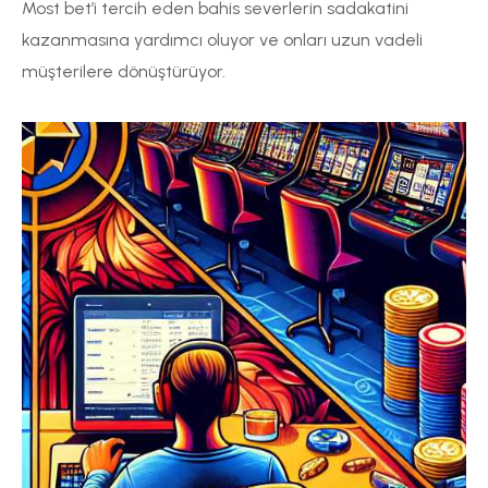
Most bet’i tercih eden bahis severlerin sadakatini
kazanmasına yardımcı oluyor ve onları uzun vadeli
müşterilere dönüştürüyor.