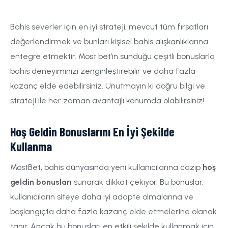
Bahis severler için en iyi strateji, mevcut tüm fırsatları
değerlendirmek ve bunları kişisel bahis alışkanlıklarına
entegre etmektir. Most bet’in sunduğu çeşitli bonuslarla
bahis deneyiminizi zenginleştirebilir ve daha fazla
kazanç elde edebilirsiniz. Unutmayın ki doğru bilgi ve
strateji ile her zaman avantajlı konumda olabilirsiniz!
Hoş Geldin Bonuslarını En İyi Şekilde
Kullanma
MostBet, bahis dünyasında yeni kullanıcılarına cazip
hoş
geldin bonusları
sunarak dikkat çekiyor. Bu bonuslar,
kullanıcıların siteye daha iyi adapte olmalarına ve
başlangıçta daha fazla kazanç elde etmelerine olanak
tanır. Ancak bu bonusları en etkili şekilde kullanmak için