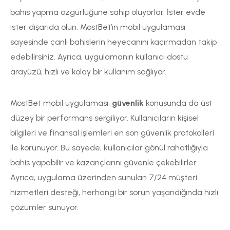
bahis yapma özgürlüğüne sahip oluyorlar. İster evde
ister dışarıda olun, MostBet’in mobil uygulaması
sayesinde canlı bahislerin heyecanını kaçırmadan takip
edebilirsiniz. Ayrıca, uygulamanın kullanıcı dostu
arayüzü, hızlı ve kolay bir kullanım sağlıyor.
MostBet mobil uygulaması,
güvenlik
konusunda da üst
düzey bir performans sergiliyor. Kullanıcıların kişisel
bilgileri ve finansal işlemleri en son güvenlik protokolleri
ile korunuyor. Bu sayede, kullanıcılar gönül rahatlığıyla
bahis yapabilir ve kazançlarını güvenle çekebilirler.
Ayrıca, uygulama üzerinden sunulan 7/24 müşteri
hizmetleri desteği, herhangi bir sorun yaşandığında hızlı
çözümler sunuyor.