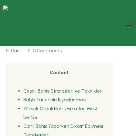
Dani
0 Comments
Content
Çeşitli Bahis Stratejileri ve Teknikleri
Bahis Türlerinin Kıyaslanması
Yüksek Oranlı Bahis Fırsatları Most
bet’de
Canlı Bahis Yaparken Dikkat Edilmesi
Gerekenler