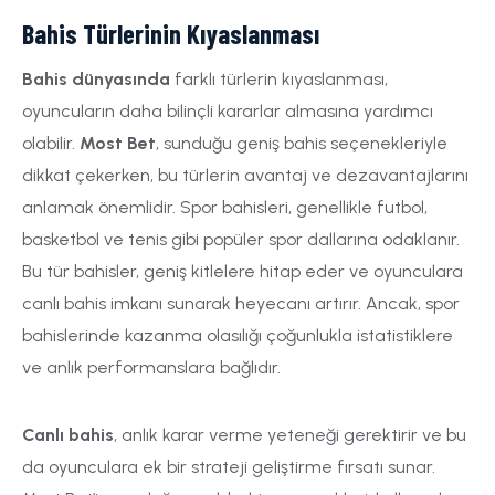
Bahis Türlerinin Kıyaslanması
Bahis dünyasında
farklı türlerin kıyaslanması,
oyuncuların daha bilinçli kararlar almasına yardımcı
olabilir.
Most Bet
, sunduğu geniş bahis seçenekleriyle
dikkat çekerken, bu türlerin avantaj ve dezavantajlarını
anlamak önemlidir. Spor bahisleri, genellikle futbol,
basketbol ve tenis gibi popüler spor dallarına odaklanır.
Bu tür bahisler, geniş kitlelere hitap eder ve oyunculara
canlı bahis imkanı sunarak heyecanı artırır. Ancak, spor
bahislerinde kazanma olasılığı çoğunlukla istatistiklere
ve anlık performanslara bağlıdır.
Canlı bahis
, anlık karar verme yeteneği gerektirir ve bu
da oyunculara ek bir strateji geliştirme fırsatı sunar.