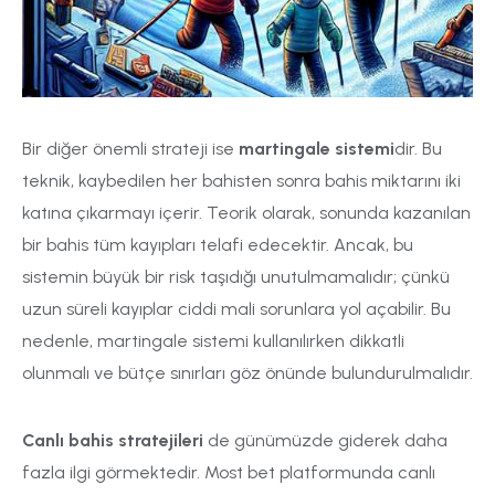
Bir diğer önemli strateji ise
martingale sistemi
dir. Bu
teknik, kaybedilen her bahisten sonra bahis miktarını iki
katına çıkarmayı içerir. Teorik olarak, sonunda kazanılan
bir bahis tüm kayıpları telafi edecektir. Ancak, bu
sistemin büyük bir risk taşıdığı unutulmamalıdır; çünkü
uzun süreli kayıplar ciddi mali sorunlara yol açabilir. Bu
nedenle, martingale sistemi kullanılırken dikkatli
olunmalı ve bütçe sınırları göz önünde bulundurulmalıdır.
Canlı bahis stratejileri
de günümüzde giderek daha
fazla ilgi görmektedir. Most bet platformunda canlı