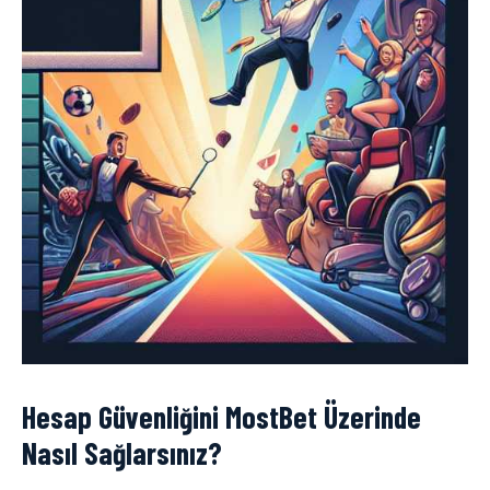
Hesap Güvenliğini MostBet Üzerinde
Nasıl Sağlarsınız?