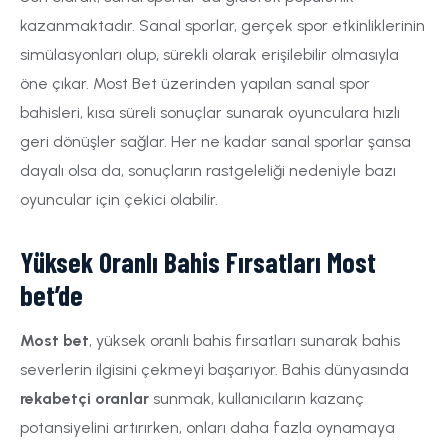
kazanmaktadır. Sanal sporlar, gerçek spor etkinliklerinin
simülasyonları olup, sürekli olarak erişilebilir olmasıyla
öne çıkar. Most Bet üzerinden yapılan sanal spor
bahisleri, kısa süreli sonuçlar sunarak oyunculara hızlı
geri dönüşler sağlar. Her ne kadar sanal sporlar şansa
dayalı olsa da, sonuçların rastgeleliği nedeniyle bazı
oyuncular için çekici olabilir.
Yüksek Oranlı Bahis Fırsatları Most
bet’de
Most bet
, yüksek oranlı bahis fırsatları sunarak bahis
severlerin ilgisini çekmeyi başarıyor. Bahis dünyasında
rekabetçi oranlar
sunmak, kullanıcıların kazanç
potansiyelini artırırken, onları daha fazla oynamaya