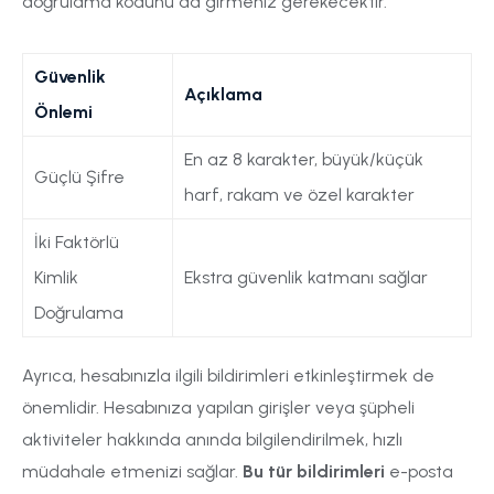
doğrulama kodunu da girmeniz gerekecektir.
Güvenlik
Açıklama
Önlemi
En az 8 karakter, büyük/küçük
Güçlü Şifre
harf, rakam ve özel karakter
İki Faktörlü
Kimlik
Ekstra güvenlik katmanı sağlar
Doğrulama
Ayrıca, hesabınızla ilgili bildirimleri etkinleştirmek de
önemlidir. Hesabınıza yapılan girişler veya şüpheli
aktiviteler hakkında anında bilgilendirilmek, hızlı
müdahale etmenizi sağlar.
Bu tür bildirimleri
e-posta