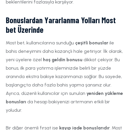
beklentilerini fazlasıyla karşılıyor.
Bonuslardan Yararlanma Yolları Most
bet Üzerinde
Most bet, kullanıcılarına sunduğu
çeşitli bonuslar
ile
bahis deneyimini daha kazançlı hale getiriyor. İlk olarak,
yeni üyelere özel
hoş geldin bonusu
dikkat çekiyor. Bu
bonus, ilk para yatırma işleminizde belirli bir yüzde
oranında ekstra bakiye kazanmanızı sağlar. Bu sayede,
başlangıçta daha fazla bahis yapma şansınız olur.
Ayrıca, düzenli kullanıcılar için sunulan
yeniden yükleme
bonusları
da hesap bakiyenizi artırmanın etkili bir
yoludur.
Bir diğer önemli fırsat ise
kayıp iade bonuslarıdır
. Most