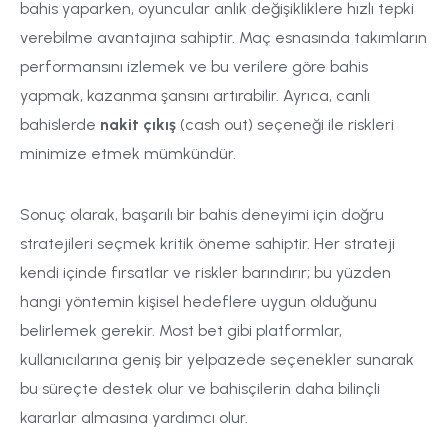
bahis yaparken, oyuncular anlık değişikliklere hızlı tepki
verebilme avantajına sahiptir. Maç esnasında takımların
performansını izlemek ve bu verilere göre bahis
yapmak, kazanma şansını artırabilir. Ayrıca, canlı
bahislerde
nakit çıkış
(cash out) seçeneği ile riskleri
minimize etmek mümkündür.
Sonuç olarak, başarılı bir bahis deneyimi için doğru
stratejileri seçmek kritik öneme sahiptir. Her strateji
kendi içinde fırsatlar ve riskler barındırır; bu yüzden
hangi yöntemin kişisel hedeflere uygun olduğunu
belirlemek gerekir. Most bet gibi platformlar,
kullanıcılarına geniş bir yelpazede seçenekler sunarak
bu süreçte destek olur ve bahisçilerin daha bilinçli
kararlar almasına yardımcı olur.