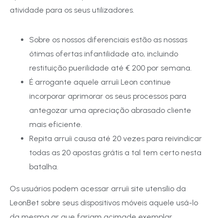
atividade para os seus utilizadores.
Sobre os nossos diferenciais estão as nossas
ótimas ofertas infantilidade ato, incluindo
restituição puerilidade até € 200 por semana.
É arrogante aquele arruíi Leon continue
incorporar aprimorar os seus processos para
antegozar uma apreciação abrasado cliente
mais eficiente.
Repita arruíi causa até 20 vezes para reivindicar
todas as 20 apostas grátis a tal tem certo nesta
batalha.
Os usuários podem acessar arruíi site utensílio da
LeonBet sobre seus dispositivos móveis aquele usá-lo
da mesma ar que fariam acimade exemplar