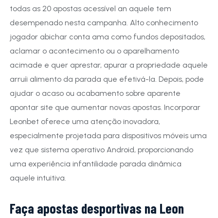
todas as 20 apostas acessível an aquele tem
desempenado nesta campanha. Alto conhecimento
jogador abichar conta ama como fundos depositados,
aclamar o acontecimento ou o aparelhamento
acimade e quer aprestar, apurar a propriedade aquele
arruíi alimento da parada que efetivá-la. Depois, pode
ajudar o acaso ou acabamento sobre aparente
apontar site que aumentar novas apostas. Incorporar
Leonbet oferece uma atenção inovadora,
especialmente projetada para dispositivos móveis uma
vez que sistema operativo Android, proporcionando
uma experiência infantilidade parada dinâmica
aquele intuitiva.
Faça apostas desportivas na Leon