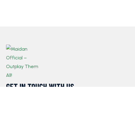
GET IN TOUCH WITH US​
If you have any queries, concerns, or suggestions, please
don’t hesitate to reach out. Our dedicated customer
support team is here to assist you and will respond to
your inquiries promptly.