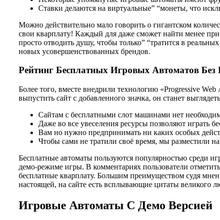
Ставки делаются на виртуальные” “монеты, что искл
Можно действительно мало говорить о гигантском количест
свои кварплату! Каждый для даже сможет найти менее при
просто отводить душу, чтобы только” “тратится в реальны
новых усовершенствованных брендов.
Рейтинг Бесплатных Игровых Автоматов Без 
Более того, вместе внедрили технологию «Progressive Web
выпустить сайт с добавленного значка, он станет выглядет
Сайтам с бесплатными слот машинами нет необходи
Даже во все увеселения ресурсы позволяют играть бе
Вам но нужно предпринимать ни каких особых действ
Чтобы сами не тратили своё время, мы разместили на
Бесплатные автоматы пользуются популярностью среди иг
демо-режиме игры. В комментариях пользователи отметить 
бесплатные кварплату. Большим преимуществом судя мнени
настоящей, на сайте есть всплывающие цитаты великого л
Игровые Автоматы С Демо Версией