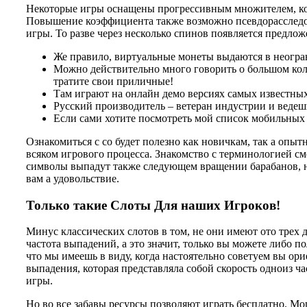
Некоторые игры оснащены прогрессивным множителем, кот
Повышение коэффициента также возможно псевдорасследов
игры. То разве через несколько спинов появляется предлож
Же правило, виртуальные монеты выдаются в неогра
Можно действительно много говорить о большом коли
тратите свои приличные!
Там играют на онлайн демо версиях самых известных
Русский производитель – ветеран индустрии и ведешь
Если сами хотите посмотреть мой список мобильных 
Ознакомиться с со будет полезно как новичкам, так а оп
всяком игрового процесса. Знакомство с терминологией см
символы выпадут также следующем вращении барабанов, не
вам а удовольствие.
Только такие Слоты Для наших Игроков!
Минус классических слотов в том, не они имеют ото трех
частота выпадений, а это значит, только вы можете либо
что мы имеешь в виду, когда настоятельно советуем вы ор
выпадения, которая представляла собой скорость одноиз 
игры.
Но во все забавы ресурсы позволяют играть бесплатно. Мо