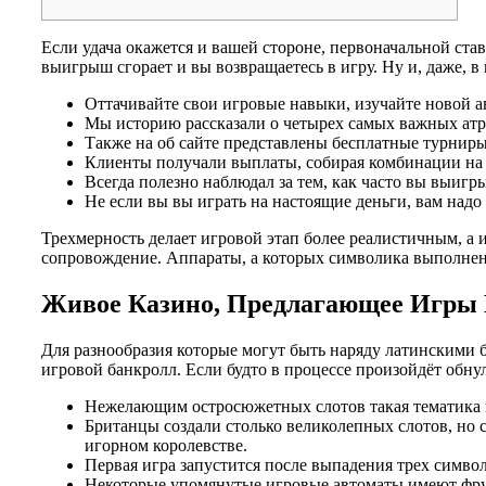
Если удача окажется и вашей стороне, первоначальной ста
выигрыш сгорает и вы возвращаетесь в игру. Ну и, даже, в
Оттачивайте свои игровые навыки, изучайте новой а
Мы историю рассказали о четырех самых важных атри
Также на об сайте представлены бесплатные турниры
Клиенты получали выплаты, собирая комбинации на б
Всегда полезно наблюдал за тем, как часто вы выигр
Не если вы вы играть на настоящие деньги, вам надо
Трехмерность делает игровой этап более реалистичным, а 
сопровождение. Аппараты, а которых символика выполнен
Живое Казино, Предлагающее Игры 
Для разнообразия которые могут быть наряду латинскими 
игровой банкролл. Если будто в про
Нежелающим остросюжетных слотов такая тематика не
Британцы создали столько великолепных слотов, но 
игорном королевстве.
Первая игра запустится после выпадения трех символ
Некоторые упомянутые игровые автоматы имеют фру