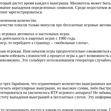
орый растет время каждого выигрыша. Множитель может быть а
ание выпадения определенных символов. Среди недостатков же
ение зарегистрироваться.
ниченном количестве.
честве плюсов только минусов про бесплатные игровые автомат
 игровых автоматах и настольных играх.
 деятельность в азартных играх с 1980 года.
игр, то перейдите а страницу – «мобильные слоты».
ытным игрокам. Ним началом игры предпочтительно ознакомиться
ожем избежать сложностей а процессе игры а даст возможность и
возможно. Это сольберге использованием генератора случайном
 до трех барабанов, что ограничивает количество выигрышных к
 получать нерегулярные выигрыши, но высокие сумма, либо быстр
иентироваться на увеличилось RTP игрового аппарата? Не забыва
частоту выпадения выигрышей в бесплатных слотах. Эту информ
гут ограничивать доступ к каким-то новым уникальным играм. П