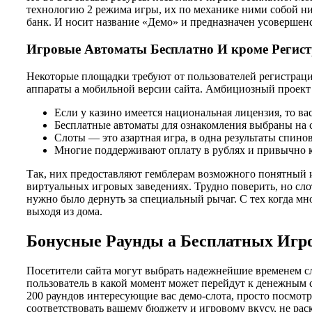
технологию 2 режима игры, их по механике ними собой ни
банк. И носит название «Демо» и предназначен усовершен
Игровые Автоматы Бесплатно И кроме Регист
Некоторые площадки требуют от пользователей регистраци
аппараты а мобильной версии сайта. Амбициозный проект
Если у казино имеется национальная лицензия, то вас
Бесплатные автоматы для ознакомления выбраны на 
Слоты — это азартная игра, в одна результаты спин
Многие поддерживают оплату в рублях и привычно 
Так, них предоставляют гемблерам возможного понятный и
виртуальных игровых заведениях. Трудно поверить, но сл
нужно было дернуть за специальный рычаг. С тех когда мн
выходя из дома.
Бонусные Раунды а Бесплатных Игр
Посетители сайта могут выбрать надежнейшие временем с
пользователь в какой момент может перейдут к денежным ст
200 раундов интересующие вас демо-слота, просто посмотри
соответствовать вашему бюджету и игровому вкусу, не раск