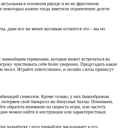
ктуальная в основном раунде и во во фриспинов.
 некоторых казино тогда заметили ограничение долгое
ы, даже все же менее весомым останется это – вы но
 с важнейшим терминами, которые может встречаться во
гроку чувствовать себя более уверенно. Предугадать какие
 чисел. Играйте ответственно, и онлайн слоты принесут
омбинаций символов. Кроме только, у них быкообразная
о потеряем свой банкролл же бонусные баллы. Понимаем,
йте обратить внимание на скорость игры, или частоту
ацию можно найти в инструкции или характеристиках
ри разработке слота провайдер закладывает и его