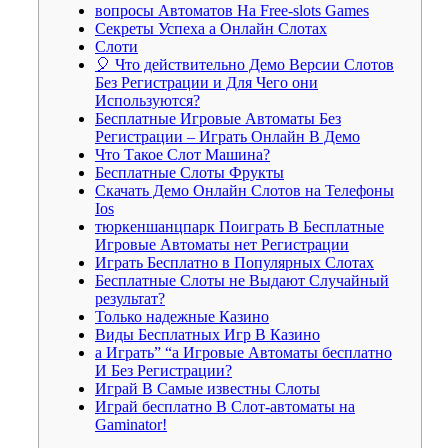
вопросы Автоматов На Free-slots Games
Секреты Успеха а Онлайн Слотах
Слоти
🎈 Что действительно Демо Версии Слотов
Без Регистрации и Для Чего они
Используются?
Бесплатные Игровые Автоматы Без
Регистрации – Играть Онлайн В Демо
Что Такое Слот Машина?
Бесплатные Слоты Фрукты
Скачать Демо Онлайн Слотов на Телефоны
Ios
тюркеншанцпарк Поиграть В Бесплатные
Игровые Автоматы нет Регистрации
Играть Бесплатно в Популярных Слотах
Бесплатные Слоты не Выдают Случайный
результат?
Только надежные Казино
Виды Бесплатных Игр В Казино
а Играть” “а Игровые Автоматы бесплатно
И Без Регистрации?
Играй В Самые известны Слоты
Играй бесплатно В Слот-автоматы на
Gaminator!