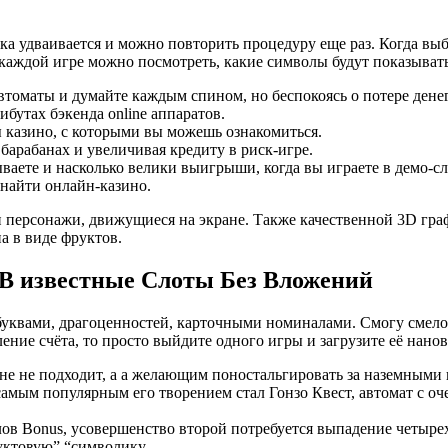
вка удваивается и можно повторить процедуру еще раз. Когда вы
 каждой игре можно посмотреть, какие символы будут показывать
втоматы и думайте каждым спином, но беспокоясь о потере денег
бутах бэкенда online аппаратов.
 казино, с которыми вы можешь ознакомиться.
арабанах и увеличивая кредиту в риск-игре.
ываете и насколько велики выигрыши, когда вы играете в демо-с
 найти онлайн-казино.
и персонажи, движущиеся на экране. Также качественной 3D гра
а в виде фруктов.
В известные Слоты Без Вложений
буквами, драгоценностей, карточными номиналами. Смогу смело 
цессе произойдёт обнуление счёта, то просто выйдите одного игры и загрузите её нано
 не подходит, а а желающим поностальгировать за наземными к
самым популярным его творением стал Гонзо Квест, автомат с 
ов Bonus, усовершенство второй потребуется выпадение четырех т
ктовую” “символику.