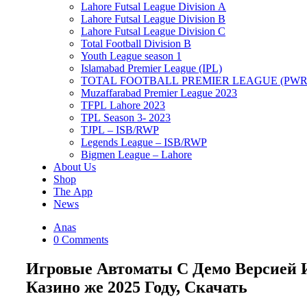
Lahore Futsal League Division A
Lahore Futsal League Division B
Lahore Futsal League Division C
Total Football Division B
Youth League season 1
Islamabad Premier League (IPL)
TOTAL FOOTBALL PREMIER LEAGUE (PWR
Muzaffarabad Premier League 2023
TFPL Lahore 2023
TPL Season 3- 2023
TJPL – ISB/RWP
Legends League – ISB/RWP
Bigmen League – Lahore
About Us
Shop
The App
News
Anas
0 Comments
Игровые Автоматы С Демо Версией И
Казино же 2025 Году, Скачать