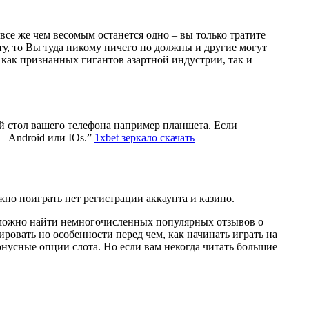
се же чем весомым останется одно – вы только тратите
у, то Вы туда никому ничего но должны и другие могут
 как признанных гигантов азартной индустрии, так и
ий стол вашего телефона например планшета. Если
 – Android или IOs.”
1xbet зеркало скачать
жно поиграть нет регистрации аккаунта и казино.
 можно найти немногочисленных популярных отзывов о
ровать но особенности перед чем, как начинать играть на
нусные опции слота. Но если вам некогда читать большие