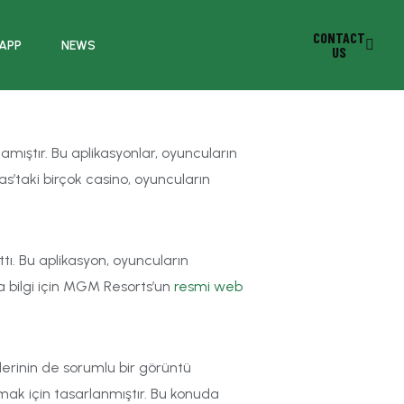
CONTACT
 APP
NEWS
US
ıştır. Bu aplikasyonlar, oyuncuların
’taki birçok casino, oyuncuların
ı. Bu aplikasyon, oyuncuların
zla bilgi için MGM Resorts’un
resmi web
lerinin de sorumlu bir görüntü
mak için tasarlanmıştır. Bu konuda