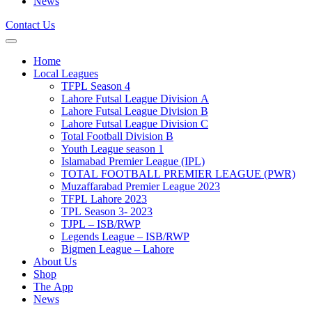
News
Contact Us
Home
Local Leagues
TFPL Season 4
Lahore Futsal League Division A
Lahore Futsal League Division B
Lahore Futsal League Division C
Total Football Division B
Youth League season 1
Islamabad Premier League (IPL)
TOTAL FOOTBALL PREMIER LEAGUE (PWR)
Muzaffarabad Premier League 2023
TFPL Lahore 2023
TPL Season 3- 2023
TJPL – ISB/RWP
Legends League – ISB/RWP
Bigmen League – Lahore
About Us
Shop
The App
News