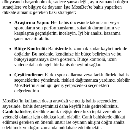
dünyasında başarılı olmak, sadece şansa değil, aynı zamanda doğru
stratejilere ve bilgiye de dayanır. İşte MostBet’te bahis yaparken
dikkate almanız gereken bazı stratejiler:
Araştırma Yapın:
Her bahis öncesinde takımların veya
sporcuların son performanslarını, sakatlık durumlarını ve
karşılaşma geçmişlerini inceleyin. İyi bir analiz, kazanma
şansınızı artırabilir.
Bütçe Kontrolü:
Bahislerde kazanmak kadar kaybetmek de
doğaldır. Bu nedenle, kendinize bir bütçe belirleyin ve bu
bütçeyi aşmamaya özen gösterin. Bütçe kontrolü, uzun
vadede daha dengeli bir bahis deneyimi sağlar.
Çeşitlendirme:
Farklı spor dallarına veya farklı türdeki bahis
seçeneklerine yönelmek, riskleri dağıtmanıza yardımcı olabilir.
MostBet’in sunduğu geniş yelpazedeki seçenekleri
değerlendirin.
MostBet’in kullanıcı dostu arayüzü ve geniş bahis seçenekleri
sayesinde, bahis deneyiminizi daha keyifli hale getirebilirsiniz.
Canlı bahisler
, özellikle anlık değişimlere hızlı tepki verebilme
yeteneği olanlar için oldukça karlı olabilir. Canlı bahislerde dikkat
edilmesi gereken en önemli unsur ise oyunun akışını doğru analiz
edebilmek ve doğru zamanda müdahale edebilmektir.