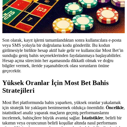
Son olarak, kayıt işlemi tamamlandıktan sonra kullanıcılara e-posta
veya SMS yoluyla bir doğrulama kodu gönderilir. Bu kodun
girilmesiyle birlikte hesap aktif hale gelir ve kullanıcılar Most Bet’in
sunduğu geniş bahis seçeneklerinden faydalanmaya başlayabilirler.
Hesap açma sürecinin her aşamasında dikkatli olmak ve doğru
bilgiler vermek, ileride yaşanabilecek olası sorunların önüne
geçecektir.
Yüksek Oranlar İçin Most Bet Bahis
Stratejileri
Most Bet platformunda bahis yaparken, yüksek oranlar yakalamak
için stratejik bir yaklaşım benimsemek oldukça önemlidir.
Öncelikle
,
istatistiksel analiz yaparak maçların geçmiş performanslarını
incelemek, bahisçilere büyük avantaj sağlar.
İstatistikler
, belirli bir
takımın veya oyuncunun belirli koşullar altında nasıl performans