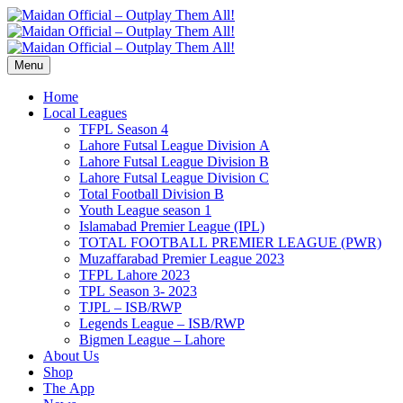
Menu
Home
Local Leagues
TFPL Season 4
Lahore Futsal League Division A
Lahore Futsal League Division B
Lahore Futsal League Division C
Total Football Division B
Youth League season 1
Islamabad Premier League (IPL)
TOTAL FOOTBALL PREMIER LEAGUE (PWR)
Muzaffarabad Premier League 2023
TFPL Lahore 2023
TPL Season 3- 2023
TJPL – ISB/RWP
Legends League – ISB/RWP
Bigmen League – Lahore
About Us
Shop
The App